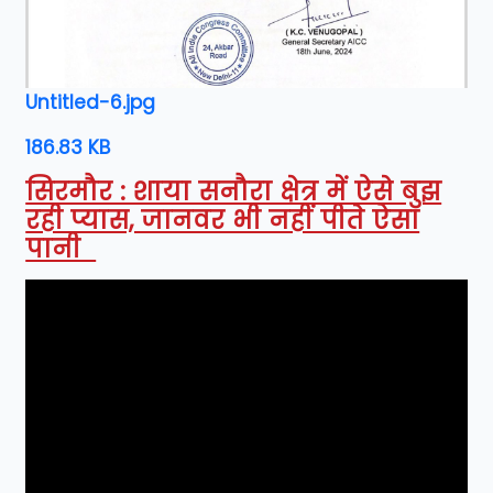
Untitled-6.jpg
186.83 KB
सिरमौर : शाया सनौरा क्षेत्र में ऐसे बुझ
रही प्यास, जानवर भी नहीं पीते ऐसा
पानी