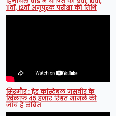
हिमाचल बोर्ड ने घोषित की 9वीं, 10वीं,
11वीं, 12वीं अनुपूरक परीक्षा की तिथि
सिरमौर : हेड कांस्टेबल जसवीर के
खिलाफ 45 हजार रिश्वत मामले की
जांच है लंबित