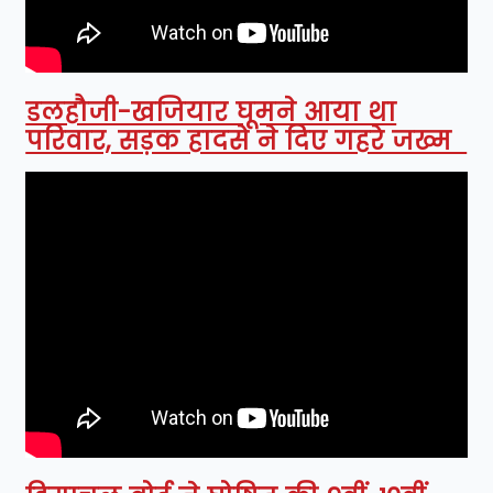
डलहौजी-खजियार घूमने आया था
परिवार, सड़क हादसे ने दिए गहरे जख्म