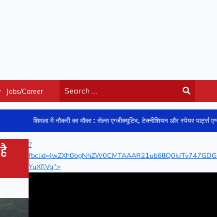
y
Jobs/Career
शिमला में नौकरी का मौका : सेल्स एग्जीक्यूटिव, टेक्नीशियन और स्पेयर पार्ट्स एग्जीक्यूटिव के पदो
?
है
fbclid=IwZXh0bgNhZW0CMTAAAR21ub6llQ0kJTv747GD
YuXflVg">