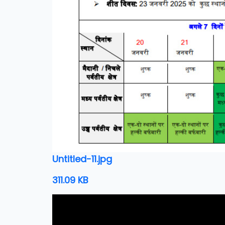
Untitled-11.jpg
311.09 KB