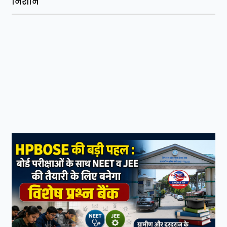
निशान