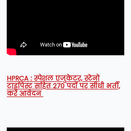
HPRCA : स्पेशल एजुकेटर, स्टेनो
टाइपिस्ट सहित 270 पदों पर सीधी भर्ती,
करें आवेदन