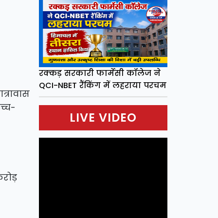
रक्कड़ सरकारी फार्मेसी कॉलेज ने
QCI-NBET रैंकिंग में लहराया परचम
त्रावास
च्च-
LIVE VIDEO
करोड़