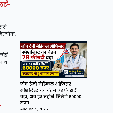
र्ट-
िससे
 नेरचौक,
 कोई
 साथ
जॉब ट्रेनी मेडिकल ऑफिसर
स्पेशलिस्ट का वेतन 78 फीसदी
बढ़ा, अब हर महीने मिलेंगे 60000
ू
रुपए
August 2 , 2026