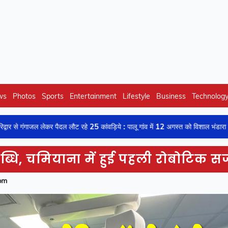
ws
Photos
Sports
Entertainment
Lifestyle
Business
Technolog
ेकर पैदल लौट रहे 25 कांवड़िये : पालू गांव में 12 अगस्त को विशाल भंडारा
कां
ि, चमियाना में हुई पहली रोबोटिक सर्
pm