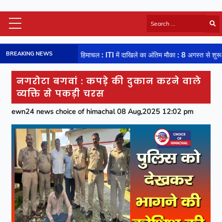
Himachal Latest
BREAKING NEWS
हिमाचल : ITI में दाखिले का अंतिम मौका : 8 अगस्त से शुरू हो रहा स्पॉट राउंड, दांव पर
HP Board Results
National
नगरोटा बगवां : कपड़े की दुकान करने वाले
Video
व्यक्ति से पकड़ी चरस
Viral News
ewn24 news choice of himachal 08 Aug,2025 12:02 pm
Photos
Sports
Entertainment
Lifestyle
Business
Technology
Jobs/Career