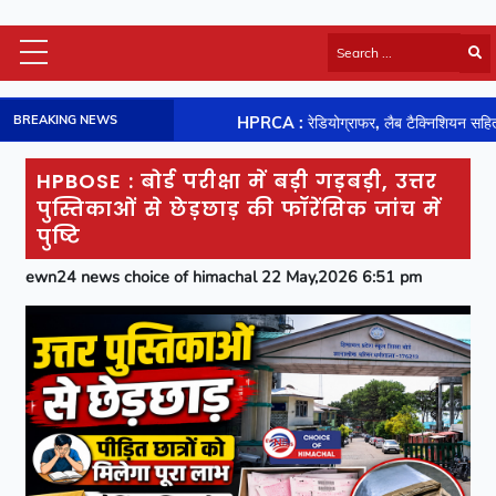
Himachal Latest
BREAKING NEWS
ें
HPRCA : रेडियोग्राफर, लैब टैक्निशियन सहित पांच अन्य पदों की परीक्षा
HP Board Results
National
HPBOSE : बोर्ड परीक्षा में बड़ी गड़बड़ी, उत्तर
Video
पुस्तिकाओं से छेड़छाड़ की फॉरेंसिक जांच में
Viral News
पुष्टि
Photos
ewn24 news choice of himachal 22 May,2026 6:51 pm
Sports
Entertainment
Lifestyle
Business
Technology
Jobs/Career