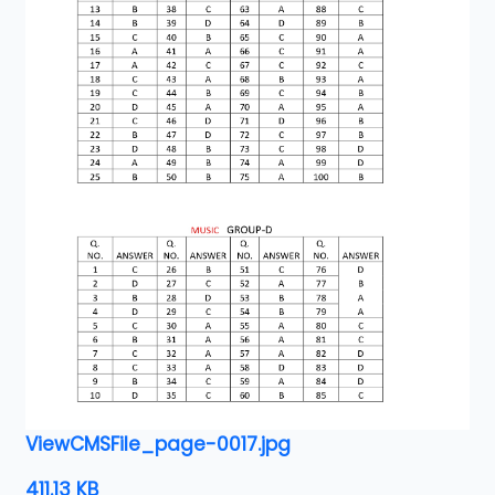
ViewCMSFile_page-0017.jpg
411.13 KB