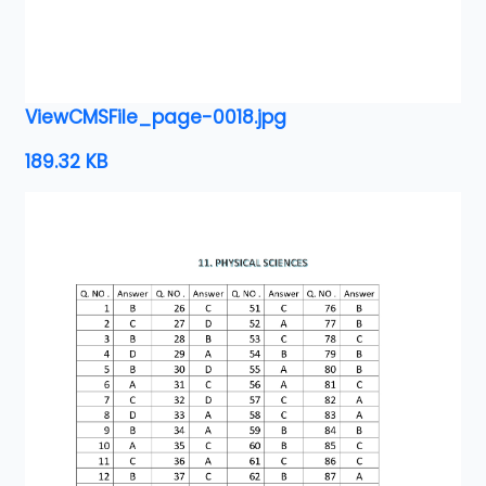
ViewCMSFile_page-0018.jpg
189.32 KB