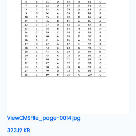
ViewCMSFile_page-0014.jpg
323.12 KB