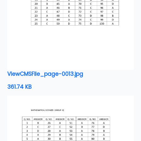
ViewCMSFile_page-0013.jpg
361.74 KB