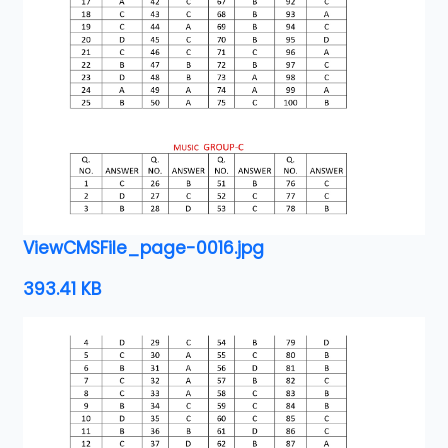
ViewCMSFile_page-0016.jpg
393.41 KB