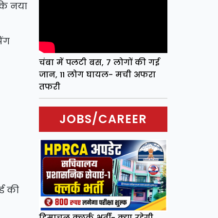
 कि नया
िंग
चंबा में पलटी बस, 7 लोगों की गई
जान, 11 लोग घायल- मची अफरा
तफरी
JOBS/CAREER
्ड की
हिमाचल क्लर्क भर्ती- क्या रहेगी