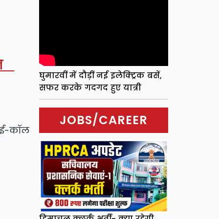
शान
घुमारवीं में दौड़ीं नई इलेक्ट्रिक बसें,
सफर करके गदगद हुए यात्री
JOBS/CAREER
थ ई-कॉल
हिमाचल क्लर्क भर्ती- क्या रहेगी