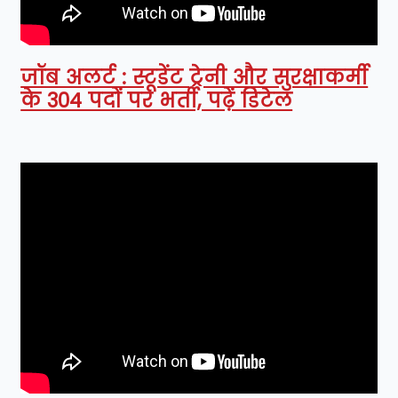
जॉब अलर्ट : स्टूडेंट ट्रेनी और सुरक्षाकर्मी
के 304 पदों पर भर्ती, पढ़ें डिटेल