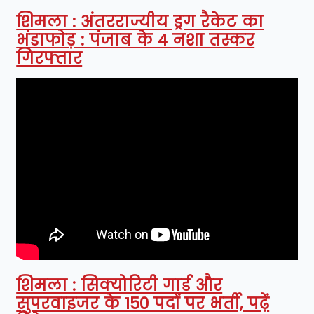
शिमला : अंतरराज्यीय ड्रग रैकेट का
भंडाफोड़ : पंजाब के 4 नशा तस्कर
गिरफ्तार
शिमला : सिक्योरिटी गार्ड और
सुपरवाइजर के 150 पदों पर भर्ती, पढ़ें