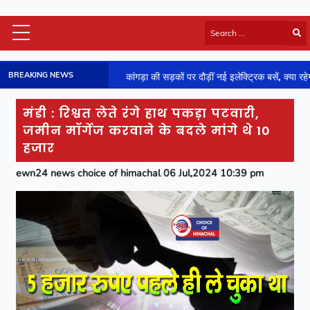
Himachal Latest
BREAKING NEWS
कांगड़ा की सड़कों पर दौड़ीं नई इलेक्ट्रिक बसें, क्या रहेगा रूट और टाइमिंग-जानें
HP Board Results
National
मंडी : रिश्वत लेते रंगे हाथ पकड़ा पटवारी,
Video
जमीन मॉर्गेज करवाने के बदले मांगे थे 10
Viral News
हजार
Photos
ewn24 news choice of himachal 06 Jul,2024 10:39 pm
Sports
Entertainment
Lifestyle
Business
Technology
Jobs/Career