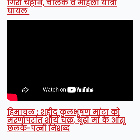
गिरी चट्टान, चालक व महिला यात्री
घायल
हिमाचल : शहीद कुलभूषण मांटा को
मरणोपरांत शौर्य चक्र, बूढ़ी मां के आंसू
छलके-पत्नी निशब्द