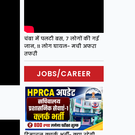
चंबा में पलटी बस, 7 लोगों की गई
जान, 11 लोग घायल- मची अफरा
तफरी
JOBS/CAREER
हिमाचल क्लर्क भर्ती- क्या रहेगी