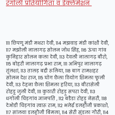
रंगोली प्रतियोगिता व डेक्लेमेशन
111 छिपणू मंडी मथरा देवी, 114 मझवाड़ मंडी कांशी देवी,
117 मझोली नालागढ़ सोलन जोध सिंह, 116 ऊंचा गांव
कुनिहार सोलन कला देवी, 113 देवली नालागढ़ बीरो,
115 बोहरी नालागढ़ प्रभा राम, 111 अभिपुर नालागढ़
तुंलशां, 113 तालड़ बद्दी रूलिया, 118 बाग रामशहर
सोलन देश राज, 115 घोग छैला ठियोग शिमला फूली
देवी, 113 टेहना छैला शिमला हरिया, 113 बीरासेली
रोहडू जुली देवी, 111 कुठारी रोहड़ू सपरा देवी, 113
धगोली चिड़गांव ज्ञानपति , 112 बडैडा रोहड़ू नेसरी, 118
देओडी चिड़गांव त्वारू राम, 112 भलेई डलहौजी प्रकाशो,
117 सांलवा डलहौजी बिमला, 114 सेरी सुंडला गौरी, 114