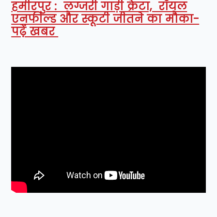
हमीरपुर : लग्जरी गाड़ी क्रेटा, रॉयल
एनफील्ड और स्कूटी जीतने का मौका-
पढ़ें खबर