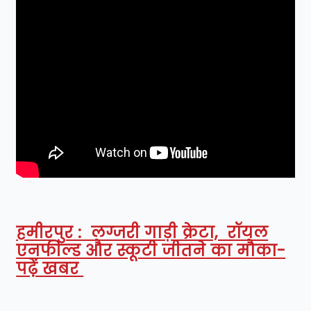
हमीरपुर : लग्जरी गाड़ी क्रेटा, रॉयल
एनफील्ड और स्कूटी जीतने का मौका-
पढ़ें खबर