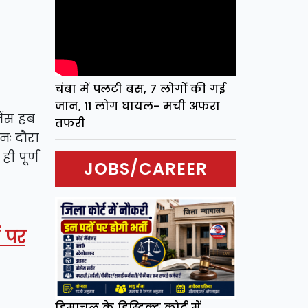
चंबा में पलटी बस, 7 लोगों की गई
जान, 11 लोग घायल- मची अफरा
नेंस हब
तफरी
ुनः दौरा
ही पूर्ण
JOBS/CAREER
ं पर
हिमाचल के डिस्ट्रिक्ट कोर्ट में