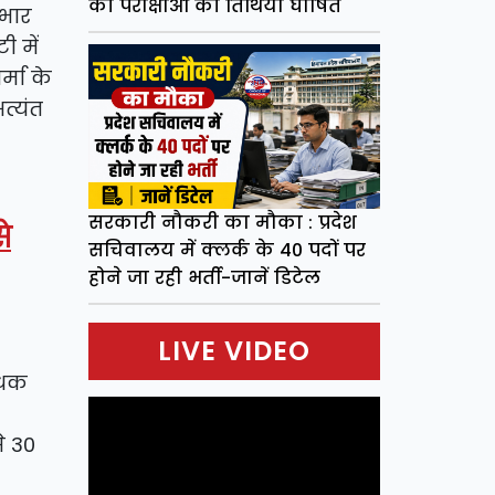
की परीक्षाओं की तिथियां घोषित
आभार
ी में
्मा के
त्यंत
सरकारी नौकरी का मौका : प्रदेश
े
सचिवालय में क्लर्क के 40 पदों पर
होने जा रही भर्ती-जानें डिटेल
LIVE VIDEO
ंधक
े 30