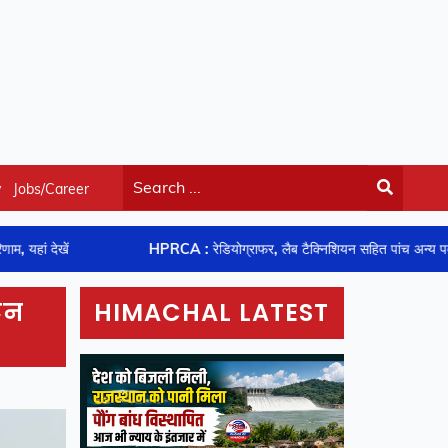
y
Jobs/Career
खें
HPRCA : रेडियोग्राफर, लैब टैक्निशियन सहित पांच अन्य पदों की परीक्ष
रेन
HIMACHAL LATEST