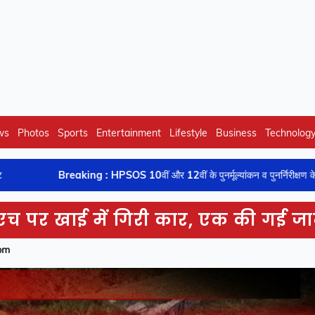
ws
Photos
Sports
Entertainment
Lifestyle
Business
Technolog
reaking : HPSOS 10वीं और 12वीं के पुनर्मूल्यांकन व पुनर्निरीक्षण के नतीजे घोषित
च पर खाई में गिरी कार, एक की गई ज
pm