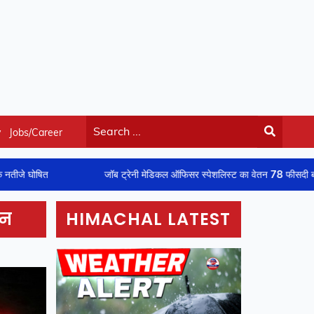
y
Jobs/Career
जॉब ट्रेनी मेडिकल ऑफिसर स्पेशलिस्ट का वेतन 78 फीसदी बढ़ा, अब हर महीने 
ान
HIMACHAL LATEST