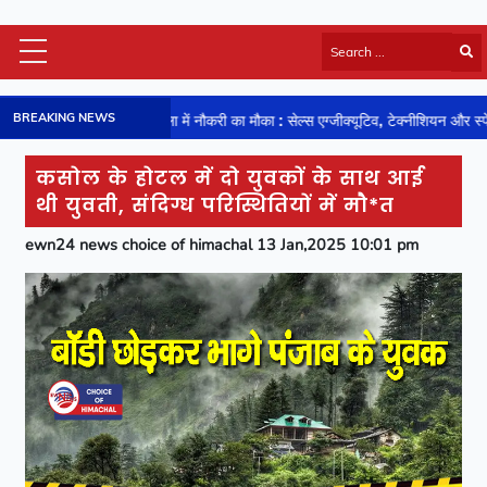
Himachal Latest
BREAKING NEWS
शिमला में नौकरी का मौका : सेल्स एग्जीक्यूटिव, टेक्नीशियन और स्पेयर पार्ट्स एग्जीक्यूटिव के 
HP Board Results
National
कसोल के होटल में दो युवकों के साथ आई
Video
थी युवती, संदिग्ध परिस्थितियों में मौ*त
Viral News
ewn24 news choice of himachal 13 Jan,2025 10:01 pm
Photos
Sports
Entertainment
Lifestyle
Business
Technology
Jobs/Career