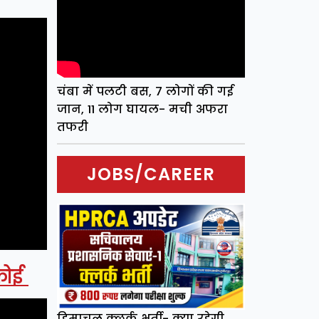
चंबा में पलटी बस, 7 लोगों की गई
जान, 11 लोग घायल- मची अफरा
तफरी
JOBS/CAREER
 कोई
हिमाचल क्लर्क भर्ती- क्या रहेगी