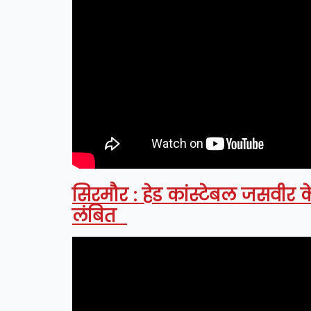
सिरमौर : हेड कांस्टेबल जसवीर 
लंबित