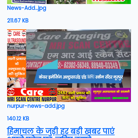
News-Add...jpg
211.67 KB
nurpur-news-add.jpg
140.12 KB
हिमाचल के जुड़ी हर बड़ी खबर पाएं