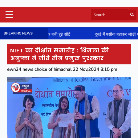
Himachal Latest
BREAKING NEWS
 दांव पर बची हुई सीटें
दुबई में पसीना बहाकर जोड़ी थी अढ़ाई करोड़ की नकदी
HP Board Results
National
NIFT का दीक्षांत समारोह : शिमला की
Video
अनुष्का ने जीते तीन प्रमुख पुरस्कार
Viral News
ewn24 news choice of himachal 22 Nov,2024 8:15 pm
Photos
Sports
Entertainment
Lifestyle
Business
Technology
Jobs/Career