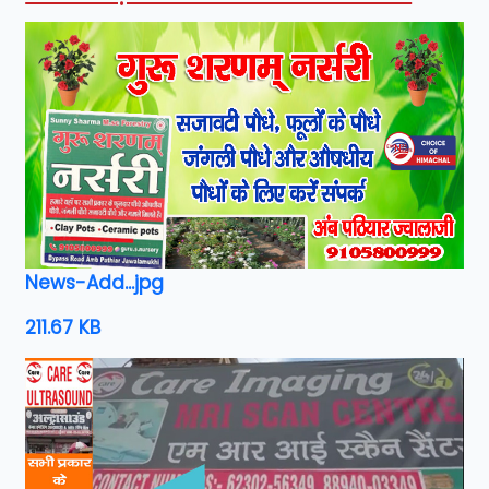
News-Add...jpg
211.67 KB