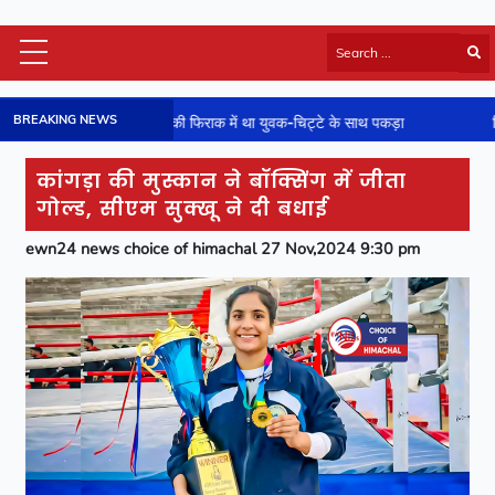
Himachal Latest
BREAKING NEWS
चने की फिराक में था युवक-चिट्टे के साथ पकड़ा
हिमाचल के दो जिलों में ऑरेंज 
HP Board Results
National
कांगड़ा की मुस्कान ने बॉक्सिंग में जीता
Video
गोल्ड, सीएम सुक्खू ने दी बधाई
Viral News
ewn24 news choice of himachal 27 Nov,2024 9:30 pm
Photos
Sports
Entertainment
Lifestyle
Business
Technology
Jobs/Career