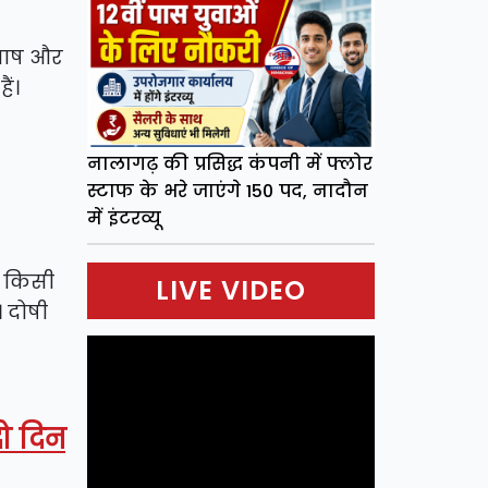
ूरभाष और
ैं।
नालागढ़ की प्रसिद्ध कंपनी में फ्लोर
स्टाफ के भरे जाएंगे 150 पद, नादौन
में इंटरव्यू
ा किसी
LIVE VIDEO
। दोषी
ो दिन