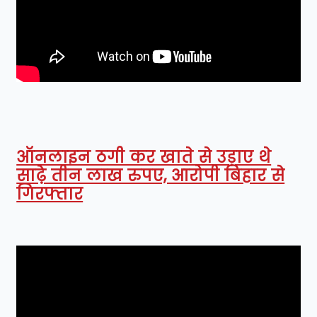
ऑनलाइन ठगी कर खाते से उड़ाए थे
साढ़े तीन लाख रुपए, आरोपी बिहार से
गिरफ्तार