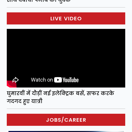
साथ दबोचा पंजाब का युवक
LIVE VIDEO
घुमारवीं में दौड़ीं नई इलेक्ट्रिक बसें, सफर करके
गदगद हुए यात्री
JOBS/CAREER