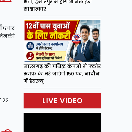
भर्ती, हमीरपुर में होंगे ऑनलाइन
साक्षात्कार
्मीदवार
 जिनकी
नालागढ़ की प्रसिद्ध कंपनी में फ्लोर
स्टाफ के भरे जाएंगे 150 पद, नादौन
में इंटरव्यू
LIVE VIDEO
र 22