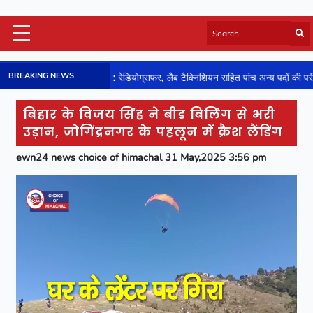
Himachal Latest
BREAKING NEWS
A : रेडियोग्राफर, लैब टैक्निशियन सहित पांच अन्य पदों की परीक्षाओं की तिथियां घोषित
HP Board Results
National
बिहार के विजय सिंह ने बीड बिलिंग से भरी
Video
उड़ान, जोगिंद्रनगर के पहलून में क्रैश लैंडिंग
Viral News
ewn24 news choice of himachal 31 May,2025 3:56 pm
Photos
Sports
Entertainment
Lifestyle
Business
Technology
Jobs/Career