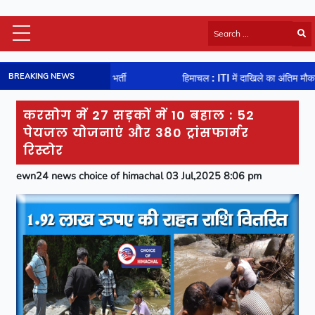
Himachal Latest
BREAKING NEWS
ों पर भर्ती
हिमाचल : ITI में दाखिले का अंतिम मौका : 8 अगस्त से शुरू हो रहा 
HP Board Results
National
करसोग में 27 सड़कों में 10 बहाल : 52
Video
पेयजल योजनाएं और 380 ट्रांसफार्मर
Viral News
रिस्टोर
Photos
ewn24 news choice of himachal 03 Jul,2025 8:06 pm
Sports
Entertainment
Lifestyle
Business
Technology
Jobs/Career