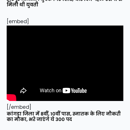
मिली थी युवती
[embed]
[/embed]
कांगड़ा जिला में 8वीं, 10वीं पास, स्नातक के लिए नौकरी
का मौका, भरे जाएंगे ये 300 पद