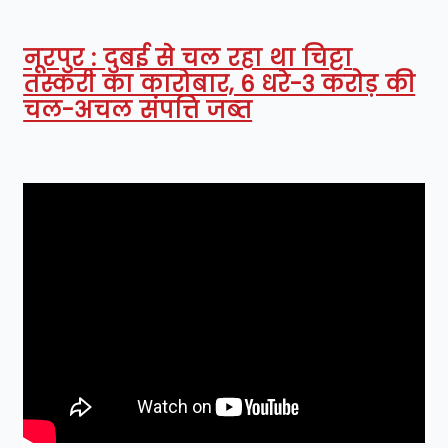
नूरपुर : दुबई से चल रहा था चिट्टा
तस्करी का कारोबार, 6 धरे-3 करोड़ की
चल-अचल संपत्ति जब्त