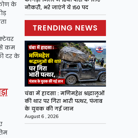
िकोण के
नौकरी, भरे जाएंगे ये 150 पद
ोड़
यता
TRENDING NEWS
क्टेयर
 से कम
की दर के
ड़ा
चंबा में हादसा : मणिमहेश श्रद्धालुओं
की थार पर गिरा भारी पत्थर, पंजाब
के युवक की गई जान
August 6 , 2026
ए
तिम