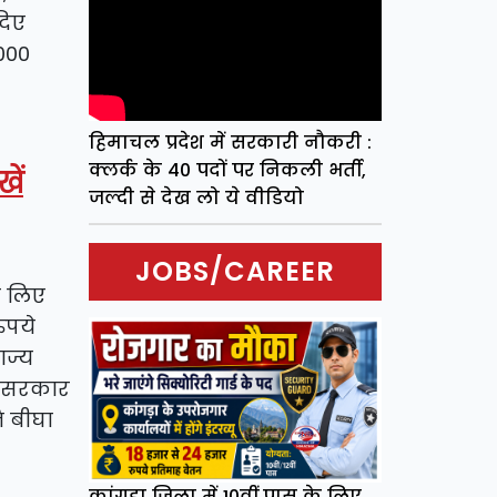
दिए
000
हिमाचल प्रदेश में सरकारी नौकरी :
क्लर्क के 40 पदों पर निकली भर्ती,
ें
जल्दी से देख लो ये वीडियो
JOBS/CAREER
े लिए
ुपये
ाज्य
्य सरकार
ि बीघा
कांगड़ा जिला में 10वीं पास के लिए