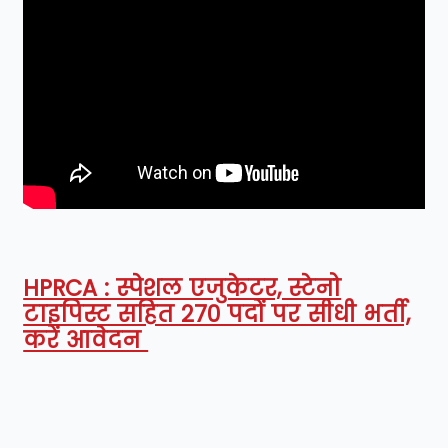
HPRCA : स्पेशल एजुकेटर, स्टेनो
टाइपिस्ट सहित 270 पदों पर सीधी भर्ती,
करें आवेदन