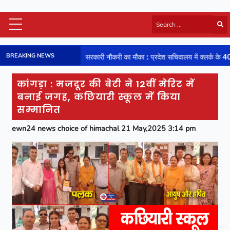
Himachal Latest
BREAKING NEWS
सरकारी नौकरी का मौका : प्रदेश सचिवालय में क्लर्क के 40 पदों पर होने जा रही भर्ती
HP Board Results
National
कांगड़ा : मजदूर की बेटी ने 12वीं मेरिट में
Video
बनाई जगह, कछियारी स्कूल में किया
Viral News
सम्मानित
Photos
ewn24 news choice of himachal 21 May,2025 3:14 pm
Sports
Entertainment
Lifestyle
Business
Technology
Jobs/Career