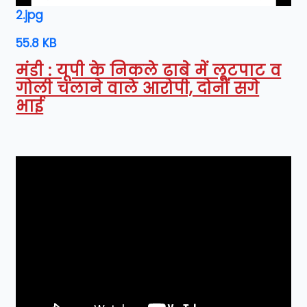
2.jpg
55.8 KB
मंडी : यूपी के निकले ढाबे में लूटपाट व
गोली चलाने वाले आरोपी, दोनों सगे
भाई