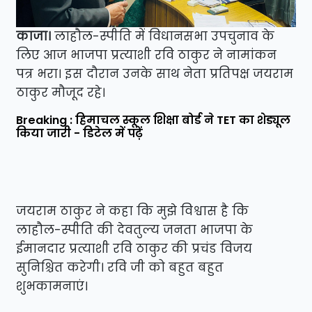
काजा।
लाहौल-स्पीति में विधानसभा उपचुनाव के
लिए आज भाजपा प्रत्याशी रवि ठाकुर ने नामांकन
पत्र भरा। इस दौरान उनके साथ नेता प्रतिपक्ष जयराम
ठाकुर मौजूद रहे।
Breaking : हिमाचल स्कूल शिक्षा बोर्ड ने TET का शेड्यूल
किया जारी - डिटेल में पढ़ें
जयराम ठाकुर ने कहा कि मुझे विश्वास है कि
लाहौल-स्पीति की देवतुल्य जनता भाजपा के
ईमानदार प्रत्याशी रवि ठाकुर की प्रचंड विजय
सुनिश्चित करेगी। रवि जी को बहुत बहुत
शुभकामनाएं।