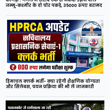
कांगड़ा : गगल में शराब ठेके से नकदी उड़ाने वाले
जम्मू-कश्मीर के दो चोर पकड़े, 35000 रुपए बरामद
हिमाचल क्लर्क भर्ती- क्या रहेगी शैक्षणिक योग्यता
और सिलेबस, चयन प्रक्रिया की भी लें जानकारी