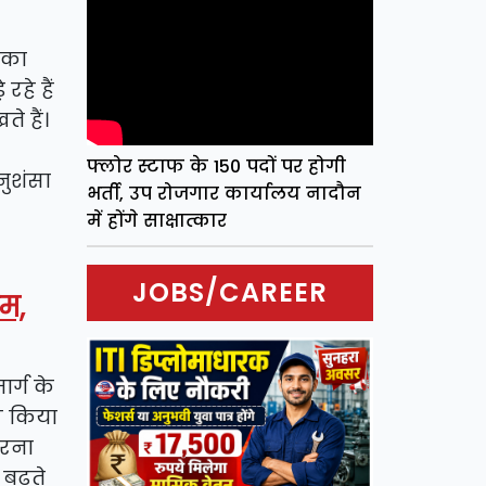
ट का
रहे हैं
े हैं।
फ्लोर स्टाफ के 150 पदों पर होगी
नुशंसा
भर्ती, उप रोजगार कार्यालय नादौन
में होंगे साक्षात्कार
JOBS/CAREER
म,
ार्ग के
ेख किया
करना
 बढ़ते