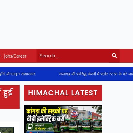
y
Jobs/Career
षात्कार
नालागढ़ की प्रसिद्ध कंपनी में फ्लोर स्टाफ के भरे जाएंगे 150 पद, नादौन 
 हुई
HIMACHAL LATEST