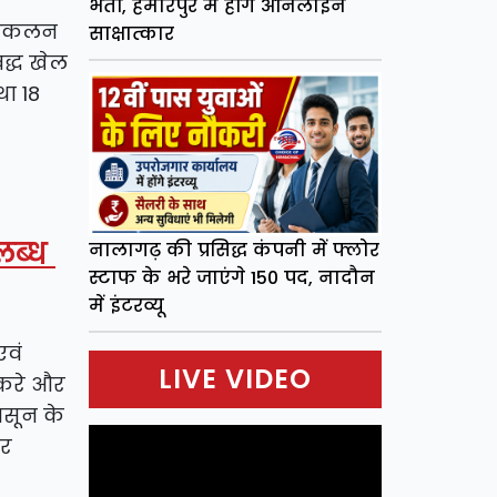
भर्ती, हमीरपुर में होंगे ऑनलाइन
का आकलन
साक्षात्कार
द्ध खेल
था 18
पलब्ध
नालागढ़ की प्रसिद्ध कंपनी में फ्लोर
स्टाफ के भरे जाएंगे 150 पद, नादौन
में इंटरव्यू
एवं
LIVE VIDEO
संकरे और
नसून के
ीर