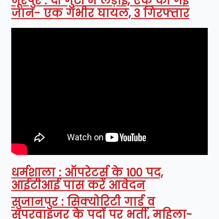
नूरपुर : दो गुटों में लड़ाई, एक की गई
जान- एक गंभीर घायल, 3 गिरफ्तार
धर्मशाला : ऑपरेटर्स के 100 पद,
आईटीआई पास करें आवेदन
सुजानपुर : सिक्योरिटी गार्ड व
सुपरवाइजर के पदों पर भर्ती, महिला-