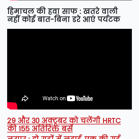
हिमाचल की हवा साफ : खतरे वाली
नहीं कोई बात-बिना डरे आएं पर्यटक
29 और 30 अक्टूबर को चलेंगी HRTC
की 155 अतिरिक्त बसें