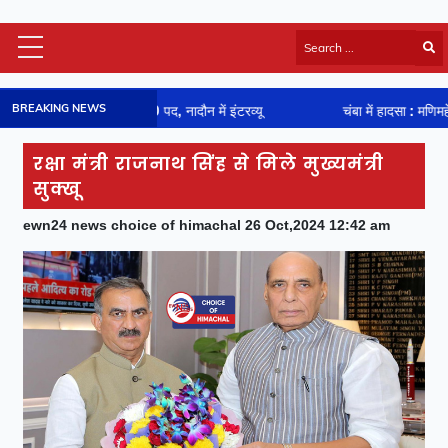
Himachal Latest
BREAKING NEWS
पद, नादौन में इंटरव्यू
चंबा में हादसा : मणिमहेश श्रद्धालुओं की थार पर गिरा 
HP Board Results
National
रक्षा मंत्री राजनाथ सिंह से मिले मुख्यमंत्री
Video
सुक्खू
Viral News
ewn24 news choice of himachal 26 Oct,2024 12:42 am
Photos
Sports
Entertainment
Lifestyle
Business
Technology
Jobs/Career